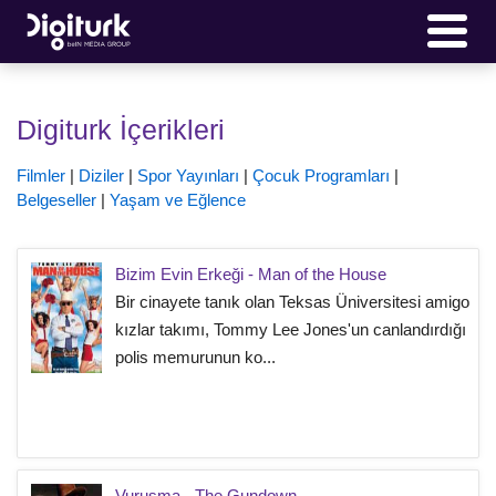
Digiturk İçerikleri
Filmler
|
Diziler
|
Spor Yayınları
|
Çocuk Programları
|
Belgeseller
|
Yaşam ve Eğlence
Bizim Evin Erkeği - Man of the House
Bir cinayete tanık olan Teksas Üniversitesi amigo
kızlar takımı, Tommy Lee Jones'un canlandırdığı
polis memurunun ko...
Vuruşma - The Gundown