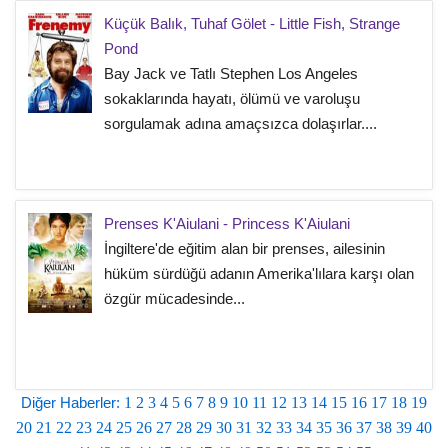
Küçük Balık, Tuhaf Gölet - Little Fish, Strange
Pond
Bay Jack ve Tatlı Stephen Los Angeles
sokaklarında hayatı, ölümü ve varoluşu
sorgulamak adına amaçsızca dolaşırlar....
Prenses K'Aiulani - Princess K'Aiulani
İngiltere'de eğitim alan bir prenses, ailesinin
hüküm sürdüğü adanın Amerika'lılara karşı olan
özgür mücadesinde...
Diğer Haberler:
1
2
3
4
5
6
7
8
9
10
11
12
13
14
15
16
17
18
19
20
21
22
23
24
25
26
27
28
29
30
31
32
33
34
35
36
37
38
39
40