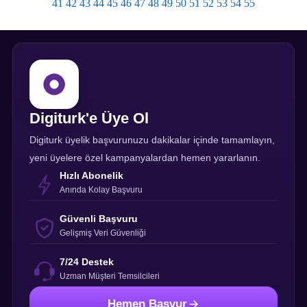
41
42
43
44
45
46
47
48
49
50
51
52
53
54
55
Digiturk'e Üye Ol
Digiturk üyelik başvurunuzu dakikalar içinde tamamlayın,
yeni üyelere özel kampanyalardan hemen yararlanın.
Hızlı Abonelik
Anında Kolay Başvuru
Güvenli Başvuru
Gelişmiş Veri Güvenliği
7/24 Destek
Uzman Müşteri Temsilcileri
Hemen Başvur