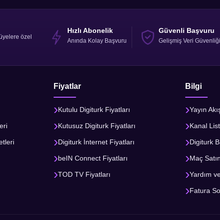
Hızlı Abonelik
Güvenli Başvuru
üyelere özel
Anında Kolay Başvuru
Gelişmiş Veri Güvenliğ
Fiyatlar
Bilgi
Kutulu Digiturk Fiyatları
Yayın Akı
eri
Kutusuz Digiturk Fiyatları
Kanal List
tleri
Digiturk İnternet Fiyatları
Digiturk B
beIN Connect Fiyatları
Maç Satı
TOD TV Fiyatları
Yardım v
Fatura S