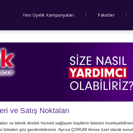
Yeni Üyelik Kampanyaları
Paketler
ri ve Satış Noktaları
ları ve teknik destek hizmeti sağlayan bayilerin listesini inceleyebilirsi
aki listeden göz gezdirebilirsiniz. Ayrıca ÇORUM ilimize özel olarak sunul