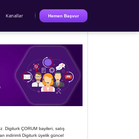
Kanallar
Hemen Başvur
niz. Digiturk ÇORUM bayileri, satış
an indirimli Digiturk üyelik güncel