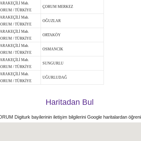
KARAKEÇİLİ Mah.
ÇORUM MERKEZ
ÇORUM / TÜRKİYE
KARAKEÇİLİ Mah.
OĞUZLAR
ÇORUM / TÜRKİYE
KARAKEÇİLİ Mah.
ORTAKÖY
ÇORUM / TÜRKİYE
KARAKEÇİLİ Mah.
OSMANCIK
ÇORUM / TÜRKİYE
KARAKEÇİLİ Mah.
SUNGURLU
ÇORUM / TÜRKİYE
KARAKEÇİLİ Mah.
UĞURLUDAĞ
ÇORUM / TÜRKİYE
Haritadan Bul
RUM Digiturk bayilerinin iletişim bilgilerini Google haritalardan öğreni