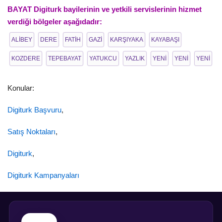
BAYAT Digiturk bayilerinin ve yetkili servislerinin hizmet
verdiği bölgeler aşağıdadır:
ALİBEY
DERE
FATİH
GAZİ
KARŞIYAKA
KAYABAŞI
KOZDERE
TEPEBAYAT
YATUKCU
YAZLIK
YENİ
YENİ
YENİ
Konular:
Digiturk Başvuru
,
Satış Noktaları
,
Digiturk
,
Digiturk Kampanyaları