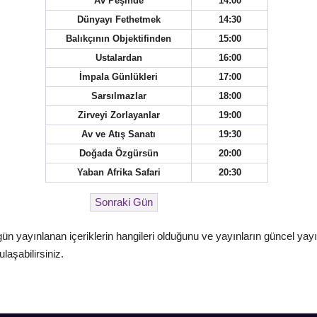
Av Peşinde
14:00
Dünyayı Fethetmek
14:30
Balıkçının Objektifinden
15:00
Ustalardan
16:00
İmpala Günlükleri
17:00
Sarsılmazlar
18:00
Zirveyi Zorlayanlar
19:00
Av ve Atış Sanatı
19:30
Doğada Özgürsün
20:00
Yaban Afrika Safari
20:30
gün yayınlanan içeriklerin hangileri olduğunu ve yayınların güncel yay
laşabilirsiniz.