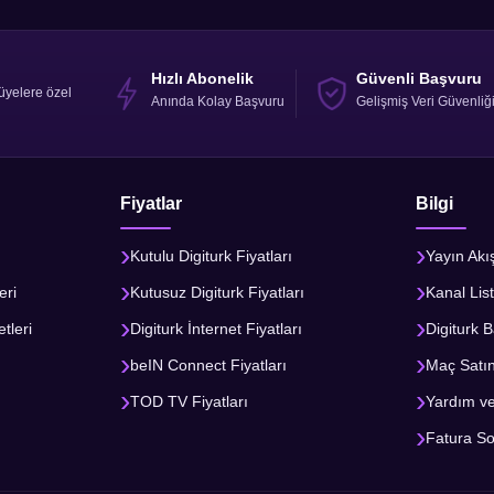
Hızlı Abonelik
Güvenli Başvuru
üyelere özel
Anında Kolay Başvuru
Gelişmiş Veri Güvenliğ
Fiyatlar
Bilgi
Kutulu Digiturk Fiyatları
Yayın Akı
eri
Kutusuz Digiturk Fiyatları
Kanal List
tleri
Digiturk İnternet Fiyatları
Digiturk B
beIN Connect Fiyatları
Maç Satı
TOD TV Fiyatları
Yardım v
Fatura S