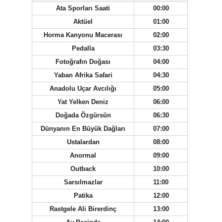
Ata Sporları Saati
00:00
Aktüel
01:00
Horma Kanyonu Macerası
02:00
Pedalla
03:30
Fotoğrafın Doğası
04:00
Yaban Afrika Safari
04:30
Anadolu Uçar Avcılığı
05:00
Yat Yelken Deniz
06:00
Doğada Özgürsün
06:30
Dünyanın En Büyük Dağları
07:00
Ustalardan
08:00
Anormal
09:00
Outback
10:00
Sarsılmazlar
11:00
Patika
12:00
Rastgele Ali Birerdinç
13:00