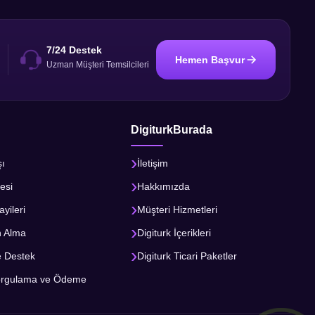
7/24 Destek
Hemen Başvur
i
Uzman Müşteri Temsilcileri
DigiturkBurada
şı
İletişim
esi
Hakkımızda
ayileri
Müşteri Hizmetleri
n Alma
Digiturk İçerikleri
e Destek
Digiturk Ticari Paketler
orgulama ve Ödeme