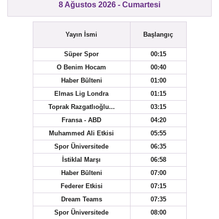
8 Ağustos 2026 - Cumartesi
Yayın İsmi
Başlangıç
Süper Spor
00:15
O Benim Hocam
00:40
Haber Bülteni
01:00
Elmas Lig Londra
01:15
Toprak Razgatlıoğlu...
03:15
Fransa - ABD
04:20
Muhammed Ali Etkisi
05:55
Spor Üniversitede
06:35
İstiklal Marşı
06:58
Haber Bülteni
07:00
Federer Etkisi
07:15
Dream Teams
07:35
Spor Üniversitede
08:00