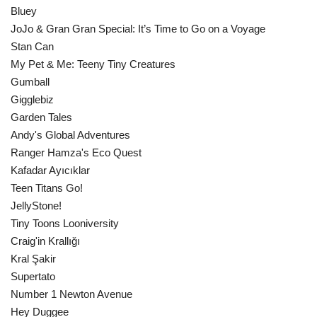
Bluey
JoJo & Gran Gran Special: It’s Time to Go on a Voyage
Stan Can
My Pet & Me: Teeny Tiny Creatures
Gumball
Gigglebiz
Garden Tales
Andy's Global Adventures
Ranger Hamza's Eco Quest
Kafadar Ayıcıklar
Teen Titans Go!
JellyStone!
Tiny Toons Looniversity
Craig'in Krallığı
Kral Şakir
Supertato
Number 1 Newton Avenue
Hey Duggee