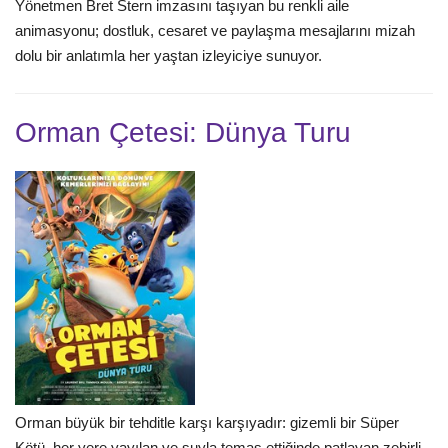
Yönetmen Bret Stern imzasını taşıyan bu renkli aile
animasyonu; dostluk, cesaret ve paylaşma mesajlarını mizah
dolu bir anlatımla her yaştan izleyiciye sunuyor.
Orman Çetesi: Dünya Turu
Orman büyük bir tehditle karşı karşıyadır: gizemli bir Süper
Kötü, her yere yayılan ve suyla temas ettiğinde patlayan zehirli