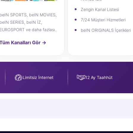
Zengin Kanal Listesi
beIN SPORTS, beIN MOVIES,
7/24 Müşteri Hizmetleri
beIN SERIES, beIN İZ,
EUROSPORT ve daha fazlası..
beIN ORIGINALS İçerikleri
Tüm Kanalları Gör →
Limitsiz İnternet
12 Ay Taahhüt
ve aktivasyon hizmeti ücretsizdir.
 2520 TL veya 12 ay aylık 210 TL taksitle ödenebilir.