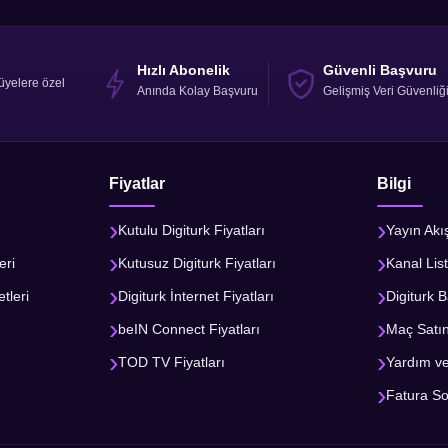
n faydalanabilmek için numaralı telefondan veya digiturkburada
klayınız.
Hızlı Abonelik
Güvenli Başvuru
üyelere özel
Anında Kolay Başvuru
Gelişmiş Veri Güvenliğ
l değildir. Modem kullanım ücreti aylık 90 TL’dir.
ce sonlandırılması durumunda verilen indirimler geri alınır.
 Eylül 2026 tarihine kadar başvurabilirsiniz.
 için tıklayınız.
Fiyatlar
Bilgi
ni değiştirme hakkını saklı tutar.
Kutulu Digiturk Fiyatları
Yayın Akı
eri
Kutusuz Digiturk Fiyatları
Kanal List
tleri
Digiturk İnternet Fiyatları
Digiturk B
beIN Connect Fiyatları
Maç Satı
TOD TV Fiyatları
Yardım v
Fatura S