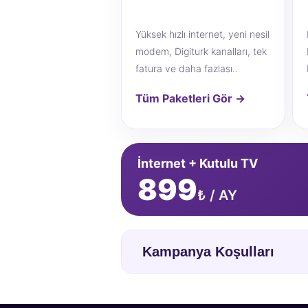
Yüksek hızlı internet, yeni nesil
modem, Digiturk kanalları, tek
fatura ve daha fazlası..
Tüm Paketleri Gör →
İnternet + Kutulu TV
899
₺ / AY
Kampanya Koşulları
Kampanyada Digiturk iç kurulum 
Dış kurulum hizmeti ücreti peşin