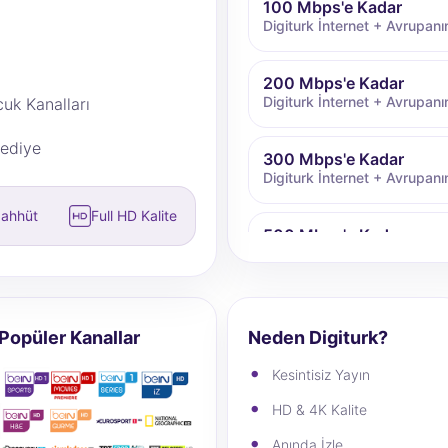
100 Mbps'e Kadar
Digiturk İnternet + Avrupanın
200 Mbps'e Kadar
Digiturk İnternet + Avrupanın
cuk Kanalları
Hediye
300 Mbps'e Kadar
Digiturk İnternet + Avrupanın
aahhüt
Full HD Kalite
500 Mbps'e Kadar
Digiturk İnternet + Avrupanın
750 Mbps'e Kadar
Digiturk İnternet + Avrupanın
Popüler Kanallar
Neden Digiturk?
Kesintisiz Yayın
1000 Mbps'e Kadar
Digiturk İnternet + Avrupanın
HD & 4K Kalite
Anında İzle