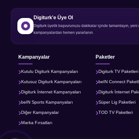
Digiturk internet kampanyasında
yapabilirsiniz.
Digiturk'e Üye Ol
Kampanyaya başvurmak için
tı
Digiturk üyelik başvurunuzu dakikalar içinde tamamlayın, yeni 
Kampanya fiyatlarına modem dahi
kampanyalardan hemen yararlanın.
Aboneliğin taahhüt süresinden ön
Digiturk İnternet kampanyasına 1
Tüm Fiyatları PDF olarak indirmek
Kampanyalar
Paketler
Digiturk kanal veya paket içeriği
Kutulu Digiturk Kampanyaları
Digiturk TV Paketleri
Kutusuz Digiturk Kampanyaları
beIN Connect Paketl
Digiturk İnternet Kampanyaları
Digiturk İnternet Pake
beIN Sports Kampanyaları
Süper Lig Paketleri
Diğer Kampanyalar
TOD TV Paketleri
Marka Fırsatları