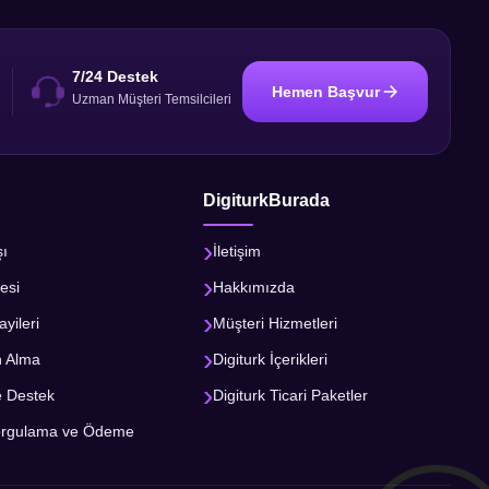
.com.tr internet sitemizden başvuru
7/24 Destek
Hemen Başvur
i
Uzman Müşteri Temsilcileri
DigiturkBurada
şı
İletişim
esi
Hakkımızda
ayileri
Müşteri Hizmetleri
n Alma
Digiturk İçerikleri
e Destek
Digiturk Ticari Paketler
orgulama ve Ödeme