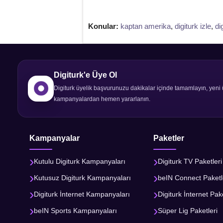
Konular:
kaptan amerika
,
digiturk izle
,
di
Digiturk'e Üye Ol
Digiturk üyelik başvurunuzu dakikalar içinde tamamlayın, yeni 
kampanyalardan hemen yararlanın.
Kampanyalar
Paketler
Kutulu Digiturk Kampanyaları
Digiturk TV Paketleri
Kutusuz Digiturk Kampanyaları
beIN Connect Paketl
Digiturk İnternet Kampanyaları
Digiturk İnternet Pake
beIN Sports Kampanyaları
Süper Lig Paketleri