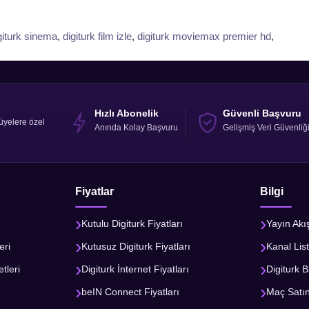
giturk sinema
,
digiturk film izle
,
digiturk moviemax premier hd
,
Hızlı Abonelik
Güvenli Başvuru
üyelere özel
Anında Kolay Başvuru
Gelişmiş Veri Güvenliğ
Fiyatlar
Bilgi
Kutulu Digiturk Fiyatları
Yayın Akı
eri
Kutusuz Digiturk Fiyatları
Kanal List
tleri
Digiturk İnternet Fiyatları
Digiturk B
beIN Connect Fiyatları
Maç Satı