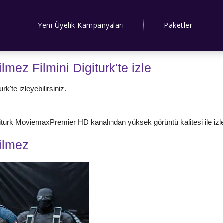
Yeni Üyelik Kampanyaları
Paketler
lmez Filmini Digiturk'te izle
k'te izleyebilirsiniz.
giturk MoviemaxPremier HD kanalından yüksek görüntü kalitesi ile izley
ilmez