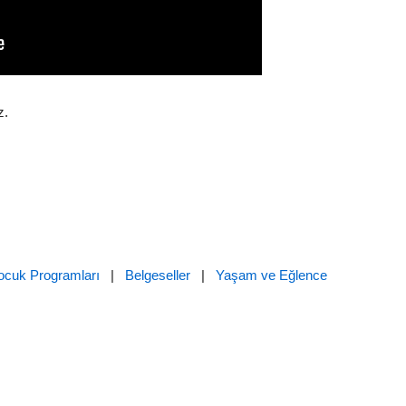
z.
ocuk Programları
|
Belgeseller
|
Yaşam ve Eğlence