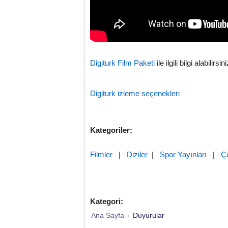
Digiturk Film Paketi
ile ilgili bilgi alabilirsini
Digiturk izleme seçenekleri
Kategoriler:
Filmler
|
Diziler
|
Spor Yayınları
|
Ç
Kategori:
Ana Sayfa
›
Duyurular