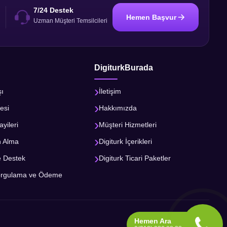
7/24 Destek
Hemen Başvur
i
Uzman Müşteri Temsilcileri
DigiturkBurada
şı
İletişim
esi
Hakkımızda
ayileri
Müşteri Hizmetleri
n Alma
Digiturk İçerikleri
e Destek
Digiturk Ticari Paketler
orgulama ve Ödeme
Hemen Ara