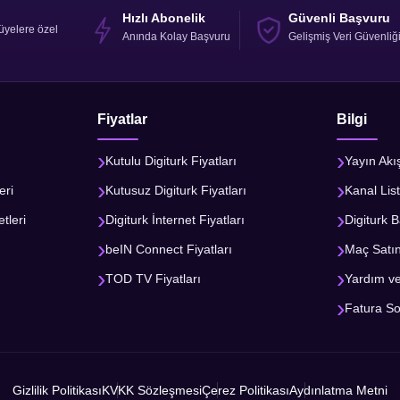
Hızlı Abonelik
Güvenli Başvuru
üyelere özel
Anında Kolay Başvuru
Gelişmiş Veri Güvenliğ
Fiyatlar
Bilgi
Kutulu Digiturk Fiyatları
Yayın Akı
eri
Kutusuz Digiturk Fiyatları
Kanal List
tleri
Digiturk İnternet Fiyatları
Digiturk B
beIN Connect Fiyatları
Maç Satı
TOD TV Fiyatları
Yardım v
Fatura S
Gizlilik Politikası
KVKK Sözleşmesi
Çerez Politikası
Aydınlatma Metni