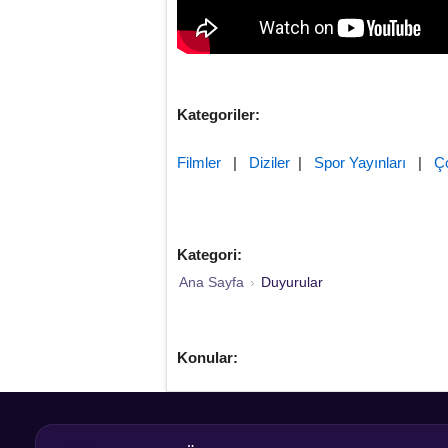
Kategoriler:
Filmler
|
Diziler
|
Spor Yayınları
|
Ç
Kategori:
Ana Sayfa
›
Duyurular
Konular: