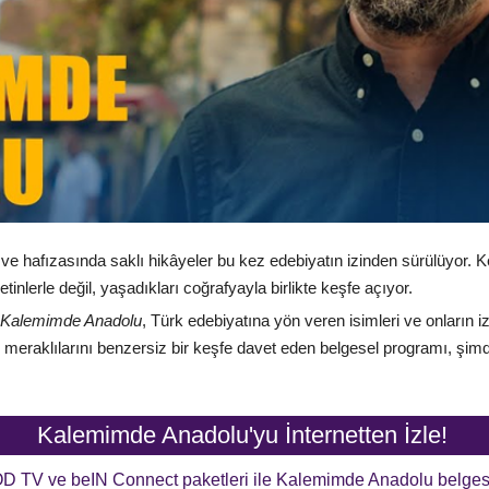
e hafızasında saklı hikâyeler bu kez edebiyatın izinden sürülüyor. K
inlerle değil, yaşadıkları coğrafyayla birlikte keşfe açıyor.
Kalemimde Anadolu
, Türk edebiyatına yön veren isimleri ve onların iz 
h meraklılarını benzersiz bir keşfe davet eden belgesel programı, şim
Kalemimde Anadolu'yu İnternetten İzle!
D TV ve beIN Connect paketleri ile Kalemimde Anadolu belges