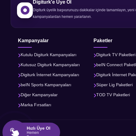
Digiturk'e Üye Ol
Digiturk üyelik başvurunuzu dakikalar içinde tamamlayın, yeni 
kampanyalardan hemen yararlanın.
Kampanyalar
Paketler
Kutulu Digiturk Kampanyaları
Digiturk TV Paketleri
Kutusuz Digiturk Kampanyaları
beIN Connect Paketl
Digiturk İnternet Kampanyaları
Digiturk İnternet Pake
beIN Sports Kampanyaları
Süper Lig Paketleri
Diğer Kampanyalar
TOD TV Paketleri
Marka Fırsatları
Hızlı Üye Ol
Hemen