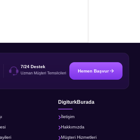
7/24 Destek
Hemen Başvur
i
Uzman Müşteri Temsilcileri
DigiturkBurada
şı
İletişim
esi
Hakkımızda
ayileri
Müşteri Hizmetleri