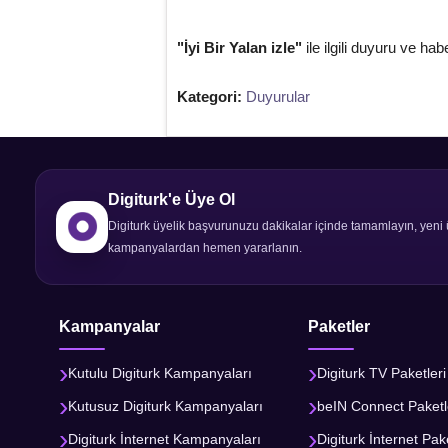
"İyi Bir Yalan izle"
ile ilgili duyuru ve hab
Kategori:
Duyurular
Digiturk'e Üye Ol
Digiturk üyelik başvurunuzu dakikalar içinde tamamlayın, yeni 
kampanyalardan hemen yararlanın.
Kampanyalar
Paketler
Kutulu Digiturk Kampanyaları
Digiturk TV Paketleri
Kutusuz Digiturk Kampanyaları
beIN Connect Paketl
Digiturk İnternet Kampanyaları
Digiturk İnternet Pake