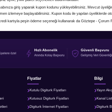
bınıza giriş yaparak kupon kodunu yükleyebilirsiniz. Mevcut üyeliği
emen izlemeye başlayabilirsiniz. Kupon kodu ile yapılan üyeliklerde 
k kredi kartıyla peşin ödeme seçeneği kullanarak da Göztepe - Çorum FK
Hızlı Abonelik
Güvenli Başvuru
üyelere özel
Anında Kolay Başvuru
Gelişmiş Veri Güvenliğ
Fiyatlar
Bilgi
Kutulu Digiturk Fiyatları
Yayın Akı
eri
Kutusuz Digiturk Fiyatları
Kanal List
tleri
Digiturk İnternet Fiyatları
Digiturk B