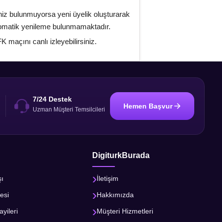
niz bulunmuyorsa yeni üyelik oluşturarak
otomatik yenileme bulunmamaktadır.
 maçını canlı izleyebilirsiniz.
7/24 Destek
Hemen Başvur
i
Uzman Müşteri Temsilcileri
DigiturkBurada
şı
İletişim
esi
Hakkımızda
ayileri
Müşteri Hizmetleri