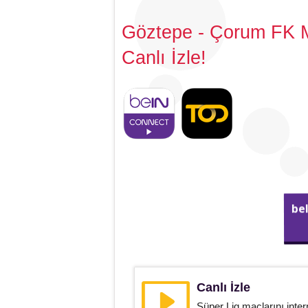
Göztepe - Çorum FK M
Canlı İzle!
be
Canlı İzle
Süper Lig maçlarını inter