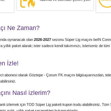
açı Ne Zaman?
sında oynanacak olan
2026-2027
sezonu Süper Lig maçını beIN Conne
 veya yıllık paket alarak; ister sadece kendi takımınızı, isterseniz de 
n İzle!
ct abonesi olarak Göztepe - Çorum FK maçını bilgisayarınızdan, te
bilirsiniz.
ını Nasıl izlerim?
nlı izlemek için TOD Süper Lig paketi kupon kodu alabilirsiniz. Tüm 
niz aylık, yıllık paket seçenekleri bulunmaktadır.