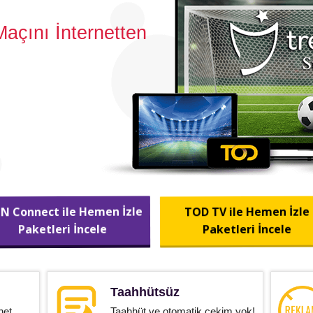
açını İnternetten
IN Connect ile Hemen İzle
TOD TV ile Hemen İzle
Paketleri İncele
Paketleri İncele
Taahhütsüz
net
Taahhüt ve otomatik çekim yok!