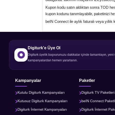
Kupon kodu satın aldıktan sonra TOD hesa
kupon kodunu tanımlayabilir, paketinizi h
beIN Connect ile aylık faturalı veya yıllı
Digiturk'e Üye Ol
Digiturk üyelik başvurunuzu dakikalar içinde tamamlayın, yeni 
kampanyalardan hemen yararlanın.
Kampanyalar
Paketler
Kutulu Digiturk Kampanyaları
Digiturk TV Paketleri
Kutusuz Digiturk Kampanyaları
beIN Connect Paketl
Digiturk İnternet Kampanyaları
Digiturk İnternet Pake