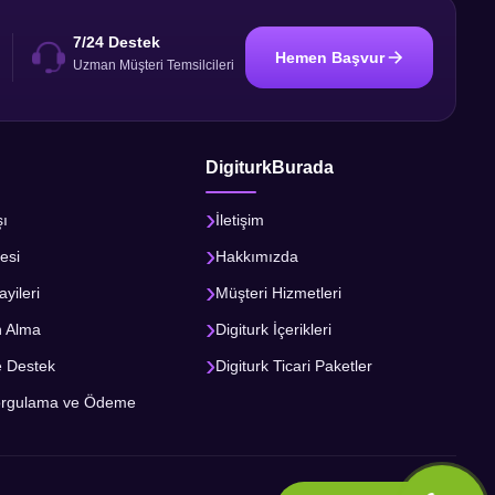
7/24 Destek
Hemen Başvur
i
Uzman Müşteri Temsilcileri
DigiturkBurada
şı
İletişim
esi
Hakkımızda
ayileri
Müşteri Hizmetleri
n Alma
Digiturk İçerikleri
e Destek
Digiturk Ticari Paketler
orgulama ve Ödeme