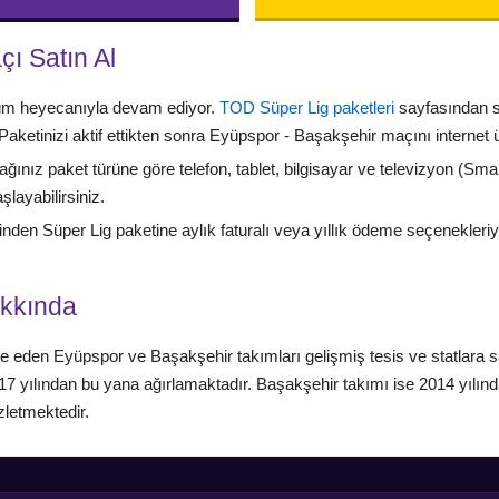
ı Satın Al
tüm heyecanıyla devam ediyor.
TOD Süper Lig paketleri
sayfasından s
 Paketinizi aktif ettikten sonra Eyüpspor - Başakşehir maçını internet ü
ğınız paket türüne göre telefon, tablet, bilgisayar ve televizyon (Sm
layabilirsiniz.
nden Süper Lig paketine aylık faturalı veya yıllık ödeme seçenekleri
akkında
den Eyüpspor ve Başakşehir takımları gelişmiş tesis ve statlara sahi
 yılından bu yana ağırlamaktadır. Başakşehir takımı ise 2014 yılınd
zletmektedir.