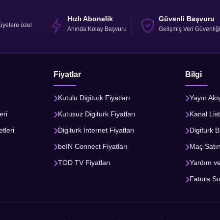
Hızlı Abonelik
Güvenli Başvuru
üyelere özel
Anında Kolay Başvuru
Gelişmiş Veri Güvenliğ
Fiyatlar
Bilgi
Kutulu Digiturk Fiyatları
Yayın Akı
eri
Kutusuz Digiturk Fiyatları
Kanal List
tleri
Digiturk İnternet Fiyatları
Digiturk B
beIN Connect Fiyatları
Maç Satı
TOD TV Fiyatları
Yardım v
Fatura S