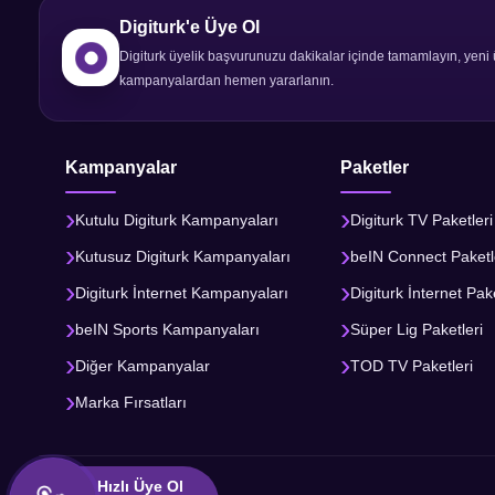
Digiturk'e Üye Ol
Digiturk üyelik başvurunuzu dakikalar içinde tamamlayın, yeni 
kampanyalardan hemen yararlanın.
Kampanyalar
Paketler
Kutulu Digiturk Kampanyaları
Digiturk TV Paketleri
Kutusuz Digiturk Kampanyaları
beIN Connect Paketl
Digiturk İnternet Kampanyaları
Digiturk İnternet Pake
beIN Sports Kampanyaları
Süper Lig Paketleri
Diğer Kampanyalar
TOD TV Paketleri
Marka Fırsatları
Hızlı Üye Ol