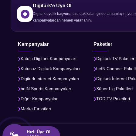
Digiturk'e Üye Ol
Digiturk üyelik başvurunuzu dakikalar içinde tamamlayın, yeni 
kampanyalardan hemen yararlanın.
Kampanyalar
Paketler
Kutulu Digiturk Kampanyaları
Digiturk TV Paketleri
Kutusuz Digiturk Kampanyaları
beIN Connect Paketl
Digiturk İnternet Kampanyaları
Digiturk İnternet Pake
beIN Sports Kampanyaları
Süper Lig Paketleri
Diğer Kampanyalar
TOD TV Paketleri
Marka Fırsatları
Hızlı Üye Ol