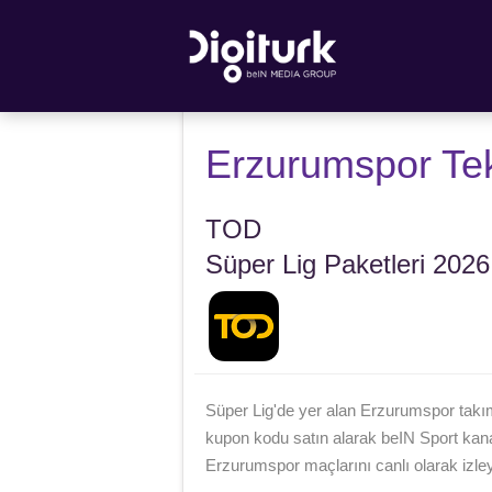
Erzurumspor Tek
TOD
Süper Lig Paketleri 2026
Süper Lig'de yer alan Erzurumspor takım
kupon kodu satın alarak beIN Sport kana
Erzurumspor maçlarını canlı olarak izleye