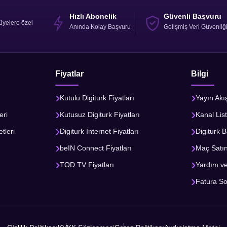
Hızlı Abonelik
Güvenli Başvuru
üyelere özel
Anında Kolay Başvuru
Gelişmiş Veri Güvenliğ
Fiyatlar
Bilgi
Kutulu Digiturk Fiyatları
Yayın Akı
eri
Kutusuz Digiturk Fiyatları
Kanal List
tleri
Digiturk İnternet Fiyatları
Digiturk B
beIN Connect Fiyatları
Maç Satı
TOD TV Fiyatları
Yardım v
Fatura S