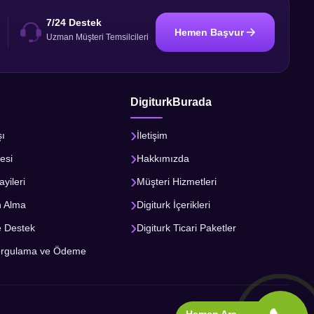
7/24 Destek
Hemen Başvur
i
Uzman Müşteri Temsilcileri
DigiturkBurada
şı
İletişim
esi
Hakkımızda
ayileri
Müşteri Hizmetleri
n Alma
Digiturk İçerikleri
e Destek
Digiturk Ticari Paketler
orgulama ve Ödeme