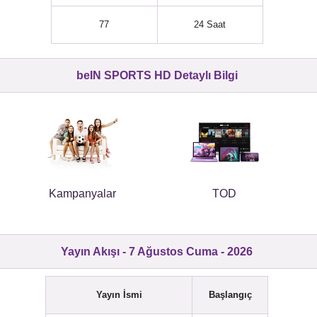
77
24 Saat
beIN SPORTS HD Detaylı Bilgi
Kampanyalar
TOD
Yayın Akışı - 7 Ağustos Cuma - 2026
Yayın İsmi
Başlangıç