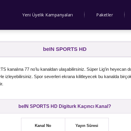
Yeni Üyelik Kampanyaları
Paketler
beIN SPORTS HD
 kanalına 77 no'lu kanaldan ulaşabilirsiniz. Süper Lig’in heyecan dol
le izleyebilirsiniz. Spor severleri ekrana kilitleyecek bu kanalda birço
r.
beIN SPORTS HD Digiturk Kaçıncı Kanal?
Kanal No
Yayın Süresi