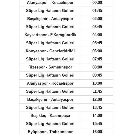
Alanyaspor - Kocaelispor
00:00
Süper Lig Haftanın Golleri
01:45
Başakşehir - Antalyaspor
02:00
Süper Lig Haftanın Golleri
03:45
Kayserispor - F.Karagümrük
04:00
Süper Lig Haftanın Golleri
05:45
Konyaspor - Gençlerbirliği
06:00
Süper Lig Haftanın Golleri
07:45
Rizespor - Samsunspor
08:00
Süper Lig Haftanın Golleri
09:45
Alanyaspor - Kocaelispor
10:00
Süper Lig Haftanın Golleri
11:45
Başakşehir - Antalyaspor
12:00
Süper Lig Haftanın Golleri
13:45
Beşiktaş - Kasımpaşa
14:00
Süper Lig Haftanın Golleri
15:45
Eyüpspor - Trabzonspor
16:00