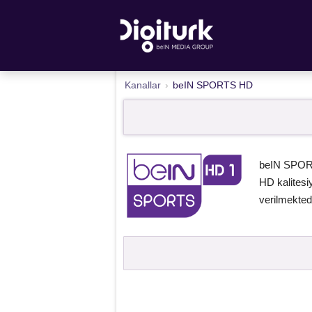
Kanallar
›
beIN SPORTS HD
beIN SPORTS
HD kalitesiy
verilmektedi