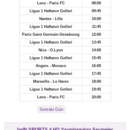
Lens - Paris FC
08:00
Ligue 1 Haftanın Golleri
09:45
Nantes - Lille
10:00
Ligue 1 Haftanın Golleri
11:45
Paris Saint Germain-Strasbourg
12:00
Ligue 1 Haftanın Golleri
13:45
Nice - O.Lyon
14:00
Ligue 1 Haftanın Golleri
15:45
Angers - Monaco
16:00
Ligue 1 Haftanın Golleri
17:45
Marseille - Le Havre
18:00
Ligue 1 Haftanın Golleri
19:45
Lens - Paris FC
20:00
beIN SPORTS 4 HD Yayınlarından Seçmeler