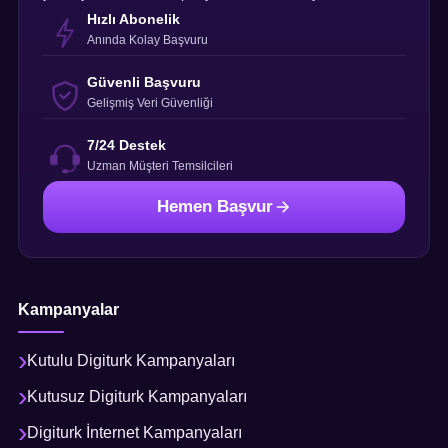
Hızlı Abonelik
Anında Kolay Başvuru
Güvenli Başvuru
Gelişmiş Veri Güvenliği
7/24 Destek
Uzman Müşteri Temsilcileri
Hemen Başvur
Kampanyalar
Kutulu Digiturk Kampanyaları
Kutusuz Digiturk Kampanyaları
Digiturk İnternet Kampanyaları