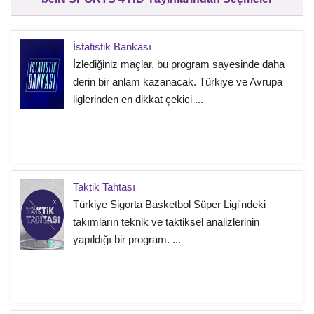
İstatistik Bankası
İzlediğiniz maçlar, bu program sayesinde daha
derin bir anlam kazanacak. Türkiye ve Avrupa
liglerinden en dikkat çekici ...
Taktik Tahtası
Türkiye Sigorta Basketbol Süper Ligi'ndeki
takımların teknik ve taktiksel analizlerinin
yapıldığı bir program. ...