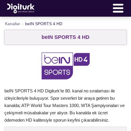
Kanallar
›
beIN SPORTS 4 HD
beIN SPORTS 4 HD
beIN SPORTS 4 HD Digiturk'te 80. kanal no sıralaması ile
izleyicileriyle buluşuyor. Spor severleri bir araya getiren bu
kanalda; ATP World Tour Masters 1000, WTA Şampiyonaları ve
çekişmeli müsabakalar yer alıyor. Bu kanalda ek ücret
ödemeden HD kalitesiyle sporun keyfini çıkarabilirsiniz.