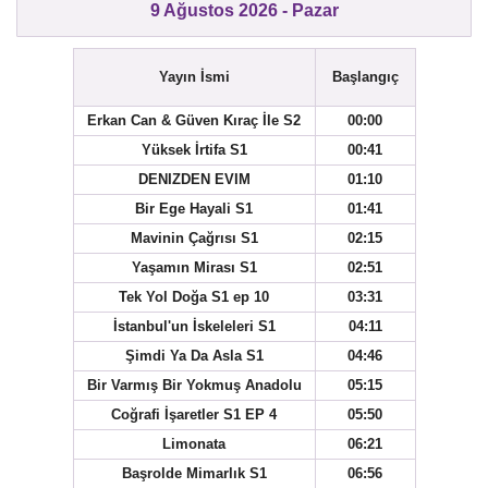
9 Ağustos 2026 - Pazar
Yayın İsmi
Başlangıç
Erkan Can & Güven Kıraç İle S2
00:00
Yüksek İrtifa S1
00:41
DENIZDEN EVIM
01:10
Bir Ege Hayali S1
01:41
Mavinin Çağrısı S1
02:15
Yaşamın Mirası S1
02:51
Tek Yol Doğa S1 ep 10
03:31
İstanbul'un İskeleleri S1
04:11
Şimdi Ya Da Asla S1
04:46
Bir Varmış Bir Yokmuş Anadolu
05:15
Coğrafi İşaretler S1 EP 4
05:50
Limonata
06:21
Başrolde Mimarlık S1
06:56