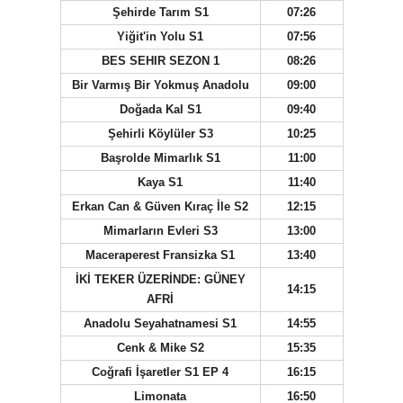
Şehirde Tarım S1
07:26
Yiğit'in Yolu S1
07:56
BES SEHIR SEZON 1
08:26
Bir Varmış Bir Yokmuş Anadolu
09:00
Doğada Kal S1
09:40
Şehirli Köylüler S3
10:25
Başrolde Mimarlık S1
11:00
Kaya S1
11:40
Erkan Can & Güven Kıraç İle S2
12:15
Mimarların Evleri S3
13:00
Maceraperest Fransizka S1
13:40
İKİ TEKER ÜZERİNDE: GÜNEY
14:15
AFRİ
Anadolu Seyahatnamesi S1
14:55
Cenk & Mike S2
15:35
Coğrafi İşaretler S1 EP 4
16:15
Limonata
16:50