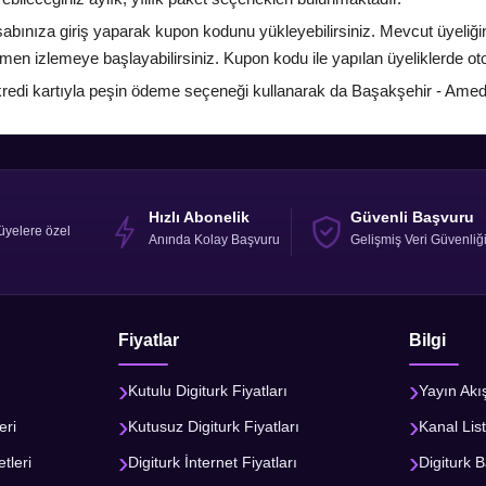
bınıza giriş yaparak kupon kodunu yükleyebilirsiniz. Mevcut üyeliği
emen izlemeye başlayabilirsiniz. Kupon kodu ile yapılan üyeliklerde 
k kredi kartıyla peşin ödeme seçeneği kullanarak da Başakşehir - Ameds
Hızlı Abonelik
Güvenli Başvuru
üyelere özel
Anında Kolay Başvuru
Gelişmiş Veri Güvenliğ
Fiyatlar
Bilgi
Kutulu Digiturk Fiyatları
Yayın Akı
eri
Kutusuz Digiturk Fiyatları
Kanal List
tleri
Digiturk İnternet Fiyatları
Digiturk B