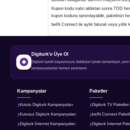
Kupon kodu satın aldıktan sonra TOD hesa
kupon kodunu tanımlayabilir, paketinizi h
beIN Connect ile aylık faturalı veya yıllı
Digiturk'e Üye Ol
Digiturk üyelik başvurunuzu dakikalar içinde tamamlayın, yeni 
kampanyalardan hemen yararlanın.
Kampanyalar
Paketler
Kutulu Digiturk Kampanyaları
Digiturk TV Paketleri
Kutusuz Digiturk Kampanyaları
beIN Connect Paketl
Digiturk İnternet Kampanyaları
Digiturk İnternet Pake