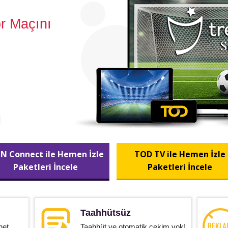
r Maçını
IN Connect ile Hemen İzle
TOD TV ile Hemen İzle
Paketleri İncele
Paketleri İncele
Taahhütsüz
net
Taahhüt ve otomatik çekim yok!