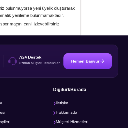
niz bulunmuyorsa yeni üyelik oluşturarak
otomatik yenileme bulunmamaktadır.
por maçını canlı izleyebilirsiniz.
7/24 Destek
Hemen Başvur
i
Uzman Müşteri Temsilcileri
DigiturkBurada
şı
İletişim
esi
Hakkımızda
ayileri
Müşteri Hizmetleri