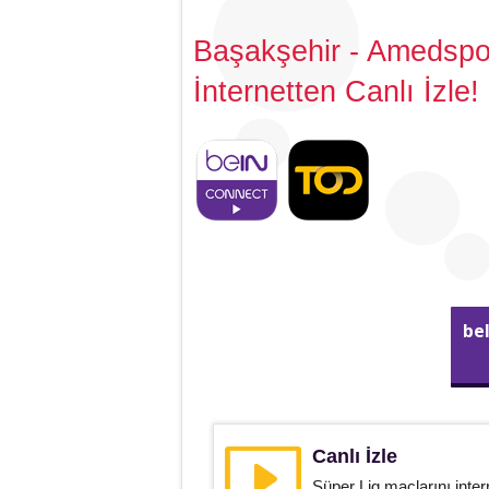
Başakşehir - Amedspo
İnternetten Canlı İzle!
be
Canlı İzle
Süper Lig maçlarını inter