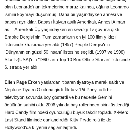
olan Leonardo'nun tekmelerine maruz kalınca, oğluna Leonardo
ismini koymayı düşünmüş. Daha bir yaşındayken annesi ve
babası ayrıldılar. Babası İtalyan asıllı Amerikalı, Annesi Alman
asıllı Amerikalı Üç yaşındayken en sevdiği Tv şovuna çıktı.
Empire Dergisi'nin 'Tüm zamanların en iyi 100 film yıldızı'
listesinde 75. sırada yer aldı.(1997) People Dergisi'nin
'Dünyanın en güzel 50 insanı' listesine seçildi. (1997 ve 1998)
StarTv(USA)'nin '1990'ların Top 10 Box Office Starları' listesinde
6. sırada yer aldı.
Ellen Page
Erken yaşlardan itibaren tiyatroya merak saldı ve
Neptune Tiyatro Okuluna girdi. İlk kez 'Pit Pony' adlı bir
televizyon şovunda boy gösterdi ve bu nedenle Gemini
ödülünün sahibi oldu.2006 yılında baş rollerinden birini üstlendiği
Hard Candy filmindeki oyunculuğu büyük takdir topladı. X-Men:
Last Stand filminde canlandırdığı Kitty Pryde rolü ile de
Hollywood'da ki yerini sağlamlaştırdı.