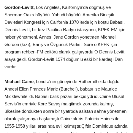
Gordon-Levitt,
Los Angeles, Kaliforniya'da doğmuş ve
Sherman Oaks büyüdü. Yahudi büyüdü. Amerika Birleşik
Devletleri Kongresi için California 1970'lerde için koştu Babası,
Dennis Levitt, bir kez Pacifica Radyo istasyonu, KPFK-FM için
haber yönetmeni. Annesi Jane Gordon yönetmen Michael
Gordon (kızı), Barış ve Özgürlük Partisi. Süre o KPFK için
program rehberi-FM editörü olarak çalışıyordu O Dennis Levitt
araya geldi. Gordon-Levitt 1974 doğumlu eski bir kardeşi Dan
vardır.
Michael Caine,
Londra'nın güneyinde Rotherhithe'da doğdu.
Annesi Ellen Frances Marie (Burchell), babası ise Maurice
Micklewhite idi. Babası balık pazarı bekçisiydi idi.Caine Ulusal
Servis'in emriyle Kore Savaşı'na gitmek zorunda kalmış,
ülkesine döndükten sonra bir tiyatroda asistan sahne yönetmeni
olarak çalışmaya başlamıştı.Caine aktris Patricia Haines ile
1955-1958 yılları arasında evli kalmıştır.Çiftin Dominique adında