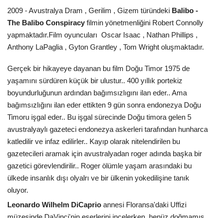
2009 - Avustralya Dram , Gerilim , Gizem türündeki
Balibo -
The Balibo Conspiracy
filmin yönetmenliğini Robert Connolly
yapmaktadır.Film oyuncuları Oscar Isaac , Nathan Phillips ,
Anthony LaPaglia , Gyton Grantley , Tom Wright oluşmaktadır.
Gerçek bir hikayeye dayanan bu film Doğu Timor 1975 de
yaşamını sürdüren küçük bir ulustur.. 400 yıllık portekiz
boyundurluğunun ardından bağımsızlıgını ilan eder.. Ama
bağımsızlığını ilan eder ettikten 9 gün sonra endonezya Doğu
Timoru işgal eder.. Bu işgal sürecinde Doğu timora gelen 5
avustralyaylı gazeteci endonezya askerleri tarafından hunharca
katledilir ve infaz edilirler.. Kayıp olarak nitelendirilen bu
gazetecileri aramak için avustralyadan roger adında başka bir
gazetici görevlendirilir.. Roger ölümle yaşam arasındaki bu
ülkede insanlık dışı olyalrı ve bir ülkenin yokedilişine tanık
oluyor.
Leonardo Wilhelm DiCaprio
annesi Floransa'daki Uffizi
müzesinde DaVinci'nin eserlerini incelerken, henüz doğmamış