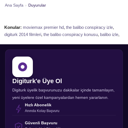
Ana Sayfa
›
Duyurular
Konular:
moviemax premier hd
,
the balibo conspiracy izle
,
digiturk 2014 filmleri
,
the balibo conspiracy konusu
,
balibo izle
,
Digiturk'e Üye Ol
Digiturk üyelik başvurunuzu dakikalar içinde tamamlayın,
yeni üyelere özel kampanyalardan hemen yararlanın.
Hızlı Abonelik
Anında Kolay Başvuru
Güvenli Başvuru