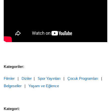
Kategoriler:
Filmler
|
Diziler
|
Spor Yayınları
|
Çocuk Programları
|
Belgeseller
|
Yaşam ve Eğlence
Kategori: