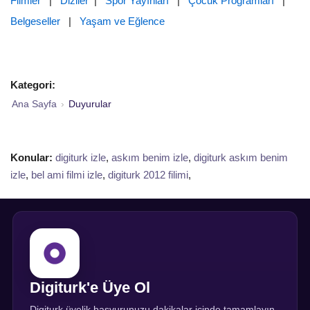
Filmler
|
Diziler
|
Spor Yayınları
|
Çocuk Programları
|
Belgeseller
|
Yaşam ve Eğlence
Kategori:
Ana Sayfa
›
Duyurular
Konular:
digiturk izle
,
askım benim izle
,
digiturk askım benim
izle
,
bel ami filmi izle
,
digiturk 2012 filimi
,
Digiturk'e Üye Ol
Digiturk üyelik başvurunuzu dakikalar içinde tamamlayın,