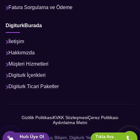
Fatura Sorgulama ve Ödeme
DigiturkBurada
İletişim
Hakkımızda
Müşteri Hizmetleri
Digiturk İçerikleri
Digiturk Ticari Paketler
Gizlilik Politikası
KVKK Sözleşmesi
Çerez Politikası
Aydınlatma Metni
Hızlı Üye Ol
Tıkla Ara
© 2026 Sonuç Bilişim, Digiturk Yetkili İş Ortağı