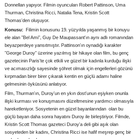
Donnellan yapıyor. Filmin oyuncuları Robert Pattinson, Uma
Thurman, Christina Ricci, Natalia Tena, Kristin Scott
Thomas'den oluşuyor.
Konusu:
Filimin konusunu 19. yüzyılda yaşanmış bir konuyu
ele alan "Bel Ami", Guy De Maupassant'ın aynı adlı romanından
beyazperdeye yansıtmıştır. Pattinson'ın oynadığı karakter
"George Duroy" üzerine yazılmış bir hikaye olan film, bu genç
gazetecinin Paris'te çok etkili ve güzel bir kadınla kurduğu ilişki
ve acımasızlığı sayesinde şöhret olmak için engellerleri gözünü
kırpmadan birer birer çıkarak kentin en güçlü adamı haline
gelmesinin öyküsünü anlatıyor.
Film, Thurman'ın, Duroy'un en ykın dost'unun eşiyken onunla
ilişki kurması ve konuşmasını düzeltmesine yardımcı olmasıyla
hareketleniyor. Sosyetenin en güzel bayanlarından olan bu
güçlü bayan daha sonra hayatını Duroy ile birleştiriyor. Filmde,
Kristin Scott Thomas gazeteci Duroy'a deli gibi aşık olan
sosyeteden bir kadını, Christina Ricci ise hafif meşrep genç bir