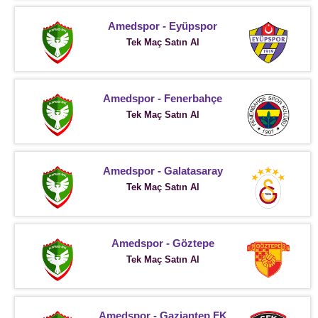
Amedspor - Eyüpspor
Tek Maç Satın Al
Amedspor - Fenerbahçe
Tek Maç Satın Al
Amedspor - Galatasaray
Tek Maç Satın Al
Amedspor - Göztepe
Tek Maç Satın Al
Amedspor - Gaziantep FK