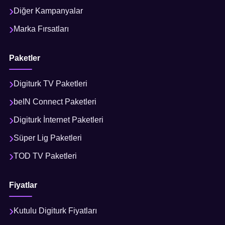
Diğer Kampanyalar
Marka Fırsatları
Paketler
Digiturk TV Paketleri
beIN Connect Paketleri
Digiturk İnternet Paketleri
Süper Lig Paketleri
TOD TV Paketleri
Fiyatlar
Kutulu Digiturk Fiyatları