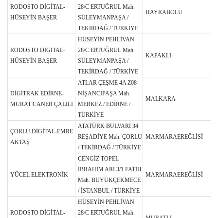
RODOSTO DİGİTAL-
28/C ERTUĞRUL Mah.
HAYRABOLU
HÜSEYİN BAŞER
SÜLEYMANPAŞA /
TEKİRDAĞ / TÜRKİYE
HÜSEYİN PEHLİVAN
RODOSTO DİGİTAL-
28/C ERTUĞRUL Mah.
KAPAKLI
HÜSEYİN BAŞER
SÜLEYMANPAŞA /
TEKİRDAĞ / TÜRKİYE
ATLAR ÇEŞME 4A Z08
DİGİTRAK EDİRNE-
NİŞANCIPAŞA Mah.
MALKARA
MURAT CANER ÇALILI
MERKEZ / EDİRNE /
TÜRKİYE
ATATÜRK BULVARI 34
ÇORLU DİGİTAL-EMRE
REŞADİYE Mah. ÇORLU
MARMARAEREĞLİSİ
AKTAŞ
/ TEKİRDAĞ / TÜRKİYE
CENGİZ TOPEL
İBRAHİM ARI 3/1 FATİH
YÜCEL ELEKTRONİK
MARMARAEREĞLİSİ
Mah. BÜYÜKÇEKMECE
/ İSTANBUL / TÜRKİYE
HÜSEYİN PEHLİVAN
RODOSTO DİGİTAL-
28/C ERTUĞRUL Mah.
MURATLI