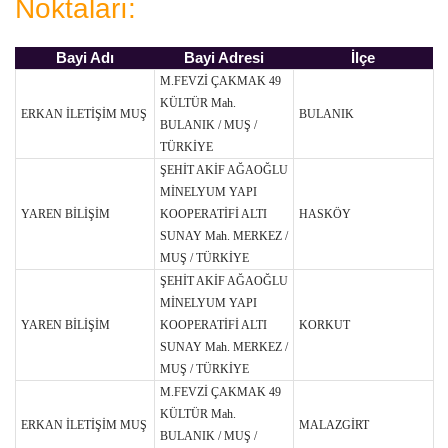
Noktaları:
Bayi Adı
Bayi Adresi
İlçe
M.FEVZİ ÇAKMAK 49
KÜLTÜR Mah.
ERKAN İLETİŞİM MUŞ
BULANIK
BULANIK / MUŞ /
TÜRKİYE
ŞEHİT AKİF AĞAOĞLU
MİNELYUM YAPI
YAREN BİLİŞİM
KOOPERATİFİ ALTI
HASKÖY
SUNAY Mah. MERKEZ /
MUŞ / TÜRKİYE
ŞEHİT AKİF AĞAOĞLU
MİNELYUM YAPI
YAREN BİLİŞİM
KOOPERATİFİ ALTI
KORKUT
SUNAY Mah. MERKEZ /
MUŞ / TÜRKİYE
M.FEVZİ ÇAKMAK 49
KÜLTÜR Mah.
ERKAN İLETİŞİM MUŞ
MALAZGİRT
BULANIK / MUŞ /