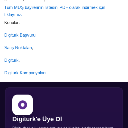
Tüm MUŞ bayilerinin listesini PDF olarak indirmek için
tıklayınız.
Konular:
Digiturk Başvuru
,
Satış Noktaları
,
Digiturk
,
Digiturk Kampanyaları
Digiturk'e Üye Ol