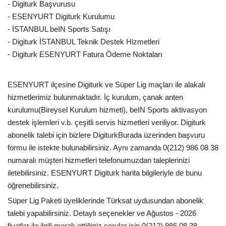
- Digiturk Başvurusu
- ESENYURT Digiturk Kurulumu
- İSTANBUL beIN Sports Satışı
- Digiturk İSTANBUL Teknik Destek Hizmetleri
- Digiturk ESENYURT Fatura Ödeme Noktaları
ESENYURT ilçesine Digiturk ve Süper Lig maçları ile alakalı
hizmetlerimiz bulunmaktadır. İç kurulum, çanak anten
kurulumu(Bireysel Kurulum hizmeti), beIN Sports aktivasyon
destek işlemleri v.b. çeşitli servis hizmetleri veriliyor. Digiturk
abonelik talebi için bizlere DigiturkBurada üzerinden başvuru
formu ile istekte bulunabilirsiniz. Aynı zamanda 0(212) 986 08 38
numaralı müşteri hizmetleri telefonumuzdan taleplerinizi
iletebilirsiniz. ESENYURT Digiturk harita bilgileriyle de bunu
öğrenebilirsiniz.
Süper Lig Paketi üyeliklerinde Türksat uydusundan abonelik
talebi yapabilirsiniz. Detaylı seçenekler ve Ağustos - 2026
fiyatlar ile ilgili merak ettiğiniz sorular için 0(212) 986 08 38