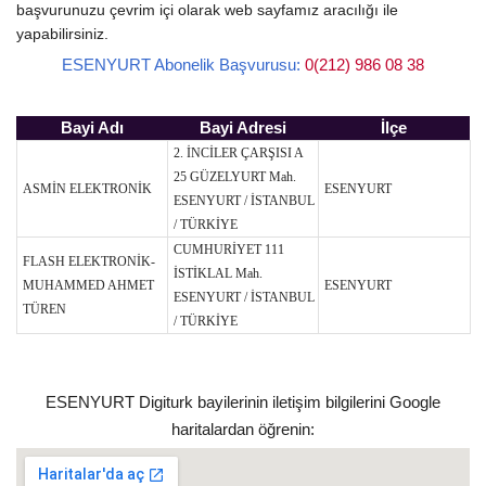
başvurunuzu çevrim içi olarak web sayfamız aracılığı ile
yapabilirsiniz.
ESENYURT Abonelik Başvurusu:
0(212) 986 08 38
Bayi Adı
Bayi Adresi
İlçe
2. İNCİLER ÇARŞISI A
25 GÜZELYURT Mah.
ASMİN ELEKTRONİK
ESENYURT
ESENYURT / İSTANBUL
/ TÜRKİYE
CUMHURİYET 111
FLASH ELEKTRONİK-
İSTİKLAL Mah.
MUHAMMED AHMET
ESENYURT
ESENYURT / İSTANBUL
TÜREN
/ TÜRKİYE
ESENYURT Digiturk bayilerinin iletişim bilgilerini Google
haritalardan öğrenin: