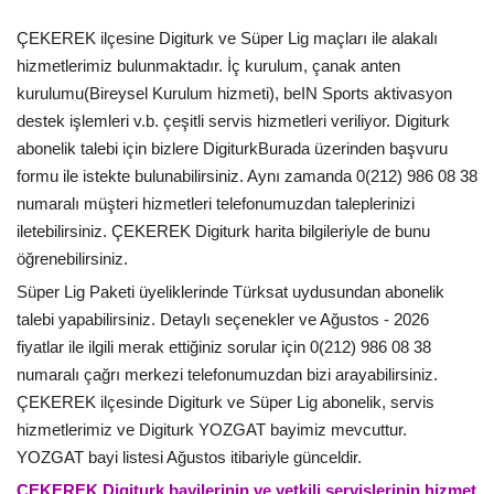
ÇEKEREK ilçesine Digiturk ve Süper Lig maçları ile alakalı
hizmetlerimiz bulunmaktadır. İç kurulum, çanak anten
kurulumu(Bireysel Kurulum hizmeti), beIN Sports aktivasyon
destek işlemleri v.b. çeşitli servis hizmetleri veriliyor. Digiturk
abonelik talebi için bizlere DigiturkBurada üzerinden başvuru
formu ile istekte bulunabilirsiniz. Aynı zamanda 0(212) 986 08 38
numaralı müşteri hizmetleri telefonumuzdan taleplerinizi
iletebilirsiniz. ÇEKEREK Digiturk harita bilgileriyle de bunu
öğrenebilirsiniz.
Süper Lig Paketi üyeliklerinde Türksat uydusundan abonelik
talebi yapabilirsiniz. Detaylı seçenekler ve Ağustos - 2026
fiyatlar ile ilgili merak ettiğiniz sorular için 0(212) 986 08 38
numaralı çağrı merkezi telefonumuzdan bizi arayabilirsiniz.
ÇEKEREK ilçesinde Digiturk ve Süper Lig abonelik, servis
hizmetlerimiz ve Digiturk YOZGAT bayimiz mevcuttur.
YOZGAT bayi listesi Ağustos itibariyle günceldir.
ÇEKEREK Digiturk bayilerinin ve yetkili servislerinin hizmet